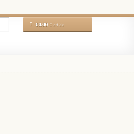
€
0.00
0 article