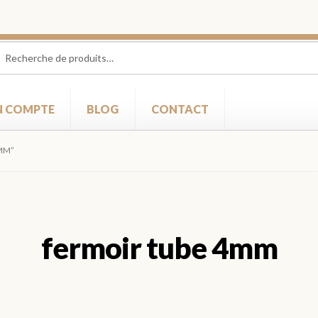
herche
herche
 :
 COMPTE
BLOG
CONTACT
4MM”
fermoir tube 4mm