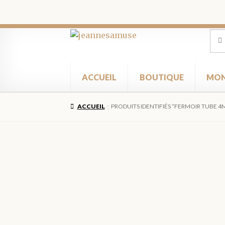
Aller
Aller
Rec
Rec
pour
à
au
la
contenu
navigation
ACCUEIL
BOUTIQUE
MON
ACCUEIL
PRODUITS IDENTIFIÉS “FERMOIR TUBE 