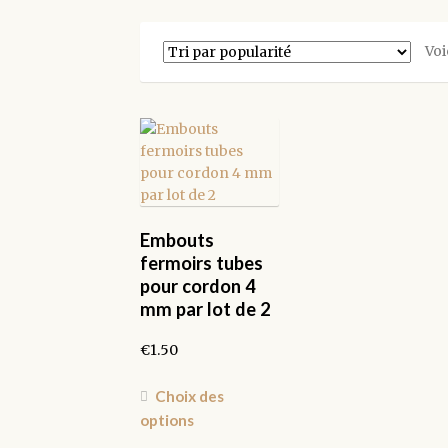
Voi
Embouts
fermoirs tubes
pour cordon 4
mm par lot de 2
€
1.50
Ce
Choix des
produit
options
a