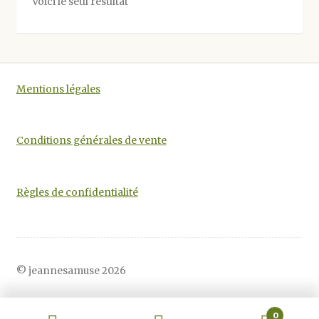
Voici le seul résultat
peuvent
être
choisies
sur
la
Mentions légales
page
du
produit
Conditions générales de vente
Règles de confidentialité
© jeannesamuse 2026
0