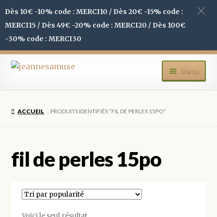
Dès 10€ -10% code : MERCI10 / Dès 20€ -15% code :
MERCI15 / Dès 49€ -20% code : MERCI20 / Dès 100€
-30% code : MERCI30
Aller
Aller
Menu
à
au
la
contenu
ACCUEIL
navigation
ACCUEIL
PRODUITS IDENTIFIÉS “FIL DE PERLES 15PO”
BOUTIQUE
MON COMPTE
fil de perles 15po
BLOG
CONTACT
Voici le seul résultat