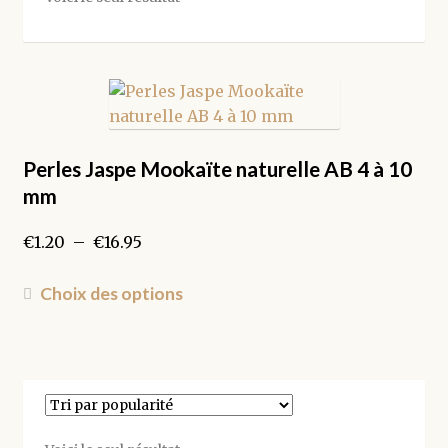
Perles Jaspe Mookaïte naturelle AB 4 à 10
mm
Plage
€
1.20
–
€
16.95
de
prix :
Ce
Choix des options
€1.20
produit
à
a
€16.95
plusieurs
variations.
Les
options