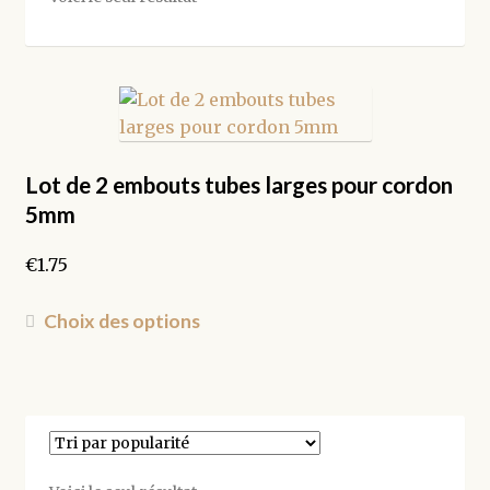
Lot de 2 embouts tubes larges pour cordon
5mm
€
1.75
Ce
Choix des options
produit
a
plusieurs
variations.
Les
options