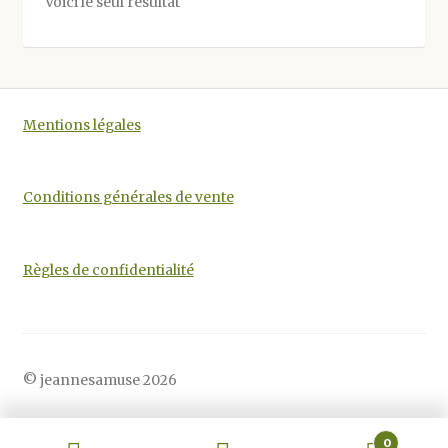
Voici le seul résultat
peuvent
être
choisies
sur
la
Mentions légales
page
du
produit
Conditions générales de vente
Règles de confidentialité
© jeannesamuse 2026
0