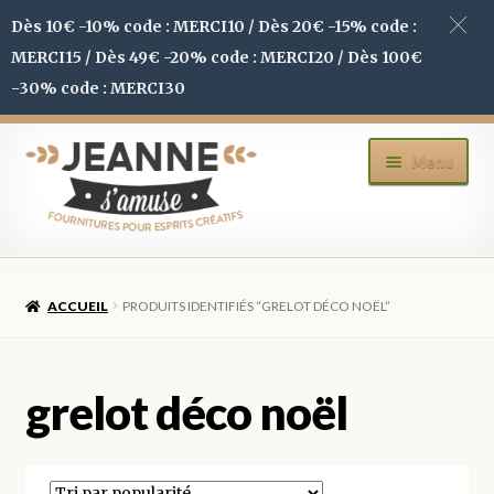
Dès 10€ -10% code : MERCI10 / Dès 20€ -15% code :
MERCI15 / Dès 49€ -20% code : MERCI20 / Dès 100€
-30% code : MERCI30
Aller
Aller
Menu
à
au
la
contenu
navigation
ACCUEIL
ACCUEIL
PRODUITS IDENTIFIÉS “GRELOT DÉCO NOËL”
BOUTIQUE
MON COMPTE
grelot déco noël
BLOG