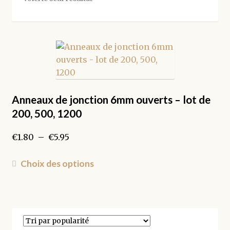
Anneaux de jonction 6mm ouverts – lot de
200, 500, 1200
Plage
€
1.80
–
€
5.95
de
prix :
Ce
Choix des options
€1.80
produit
à
a
€5.95
plusieurs
variations.
Les