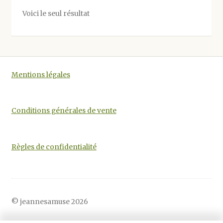
options
Voici le seul résultat
peuvent
être
choisies
sur
la
Mentions légales
page
du
produit
Conditions générales de vente
Règles de confidentialité
© jeannesamuse 2026