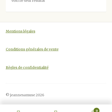
Voici le seul résultat
peuvent
être
choisies
sur
la
Mentions légales
page
du
produit
Conditions générales de vente
Règles de confidentialité
© jeannesamuse 2026
0