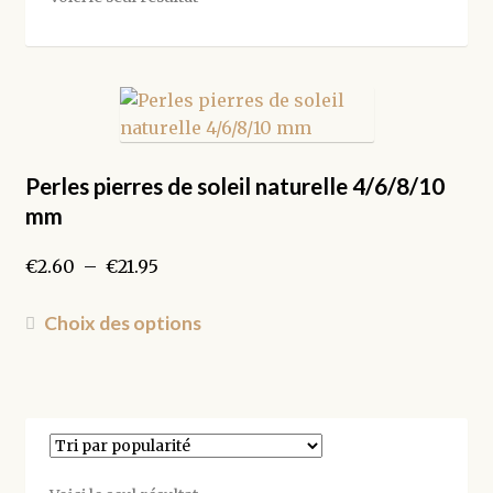
Perles pierres de soleil naturelle 4/6/8/10
mm
Plage
€
2.60
–
€
21.95
de
prix :
Ce
Choix des options
€2.60
produit
à
a
€21.95
plusieurs
variations.
Les
options