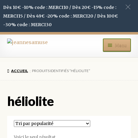
Dès 10€ -10% code : MERCI10 / Dès 20€ -15% code :
MERCI15 / Dès 49€ -20% code : MERCI20 / Dès 100€
-30% code : MERCI30
Aller
Aller
Menu
à
au
la
contenu
ACCUEIL
navigation
ACCUEIL
PRODUITS IDENTIFIÉS “HÉLIOLITE”
BOUTIQUE
MON COMPTE
héliolite
BLOG
CONTACT
Voici le seul résultat