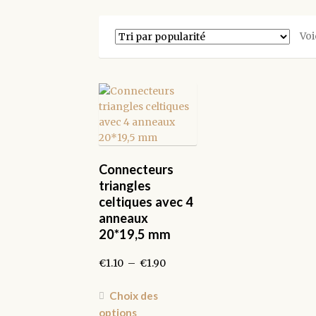
Voi
Connecteurs
triangles
celtiques avec 4
anneaux
20*19,5 mm
Plage
€
1.10
–
€
1.90
de
prix :
Ce
Choix des
€1.10
produit
options