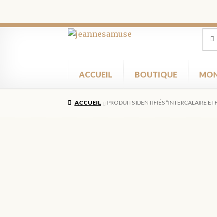
Aller
Aller
Rec
Rec
pour
à
au
la
contenu
navigation
ACCUEIL
BOUTIQUE
MON
ACCUEIL
PRODUITS IDENTIFIÉS “INTERCALAIRE E