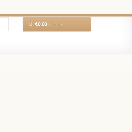
€
0.00
0 article