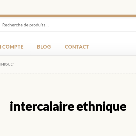
herche
herche
 :
 COMPTE
BLOG
CONTACT
THNIQUE”
intercalaire ethnique