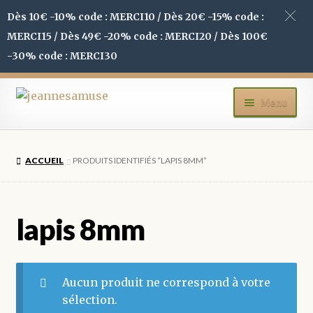
Dès 10€ -10% code : MERCI10 / Dès 20€ -15% code :
MERCI15 / Dès 49€ -20% code : MERCI20 / Dès 100€
-30% code : MERCI30
Aller
Aller
Menu
à
au
la
contenu
ACCUEIL
navigation
ACCUEIL
PRODUITS IDENTIFIÉS “LAPIS 8MM”
BOUTIQUE
MON COMPTE
lapis 8mm
BLOG
Aucun produit ne correspond à votre
CONTACT
sélection.