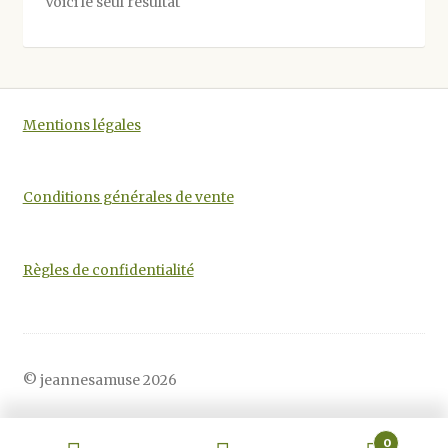
Voici le seul résultat
peuvent
être
choisies
sur
la
Mentions légales
page
du
produit
Conditions générales de vente
Règles de confidentialité
© jeannesamuse 2026
0