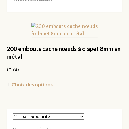
200 embouts cache nœuds à clapet 8mm en
métal
€
1.60
Ce
Choix des options
produit
a
plusieurs
variations.
Les
options