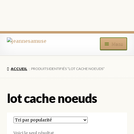
Aller
Aller
Menu
à
au
la
contenu
ACCUEIL
navigation
ACCUEIL
PRODUITS IDENTIFIÉS “LOT CACHE NOEUDS”
BOUTIQUE
MON COMPTE
lot cache noeuds
BLOG
CONTACT
Voici le seul résultat