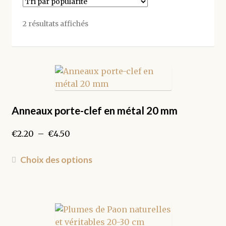
Trié
2 résultats affichés
par
popularité
Anneaux porte-clef en métal 20 mm
Plage
€
2.20
–
€
4.50
de
prix :
Ce
Choix des options
€2.20
produit
à
a
€4.50
plusieurs
variations.
Les