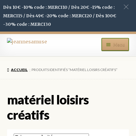
Dès 10€ -10% code : MERCI10 / Dès 20€ -15% code :
MERCI15 / Dès 49€ -20% code : MERCI20 / Dès 100€
-30% code : MERCI30
Aller
Aller
Menu
à
au
la
contenu
ACCUEIL
navigation
ACCUEIL
PRODUITS IDENTIFIÉS “MATÉRIEL LOISIRS CRÉATIFS”
BOUTIQUE
MON COMPTE
matériel loisirs
BLOG
créatifs
CONTACT