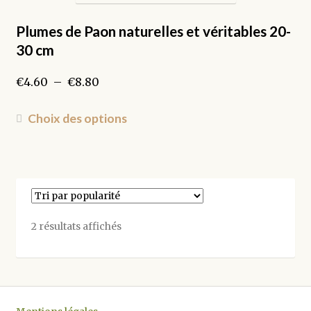
options
peuvent
Plumes de Paon naturelles et véritables 20-
être
30 cm
choisies
sur
Plage
€
4.60
–
€
8.80
la
de
page
prix :
Ce
Choix des options
du
€4.60
produit
produit
à
a
€8.80
plusieurs
variations.
Les
options
Trié
2 résultats affichés
peuvent
par
être
popularité
choisies
sur
la