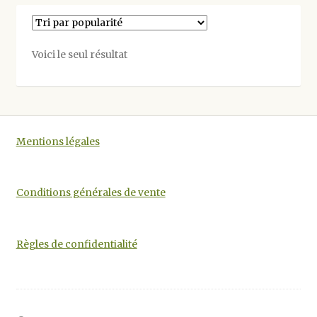
variations.
Les
options
Voici le seul résultat
peuvent
être
choisies
sur
la
Mentions légales
page
du
produit
Conditions générales de vente
Règles de confidentialité