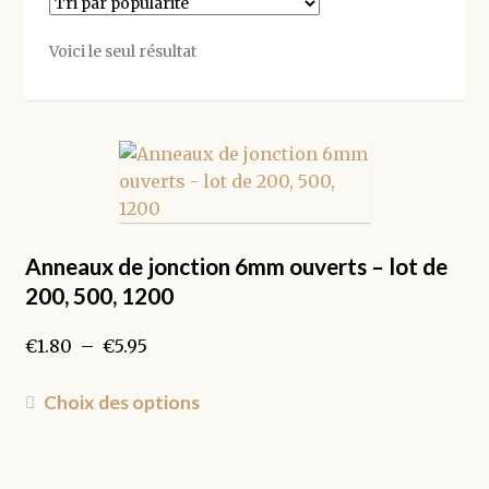
Voici le seul résultat
Anneaux de jonction 6mm ouverts – lot de
200, 500, 1200
Plage
€
1.80
–
€
5.95
de
prix :
Ce
Choix des options
€1.80
produit
à
a
€5.95
plusieurs