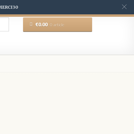
 MERCI30
€
0.00
0 article