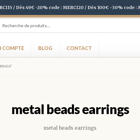
ERCI15 / Dès 49€ -20% code : MERCI20 / Dès 100€ -30% code :
herche
herche
 :
 COMPTE
BLOG
CONTACT
RRINGS”
metal beads earrings
metal beads earrings