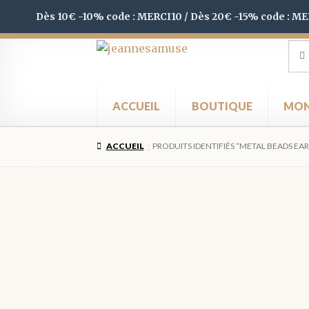
Dès 10€ -10% code : MERCI10 / Dès 20€ -15% code : M
Aller
Aller
Rec
Rec
pour
à
au
la
contenu
navigation
ACCUEIL
BOUTIQUE
MON
ACCUEIL
PRODUITS IDENTIFIÉS “METAL BEADS EA