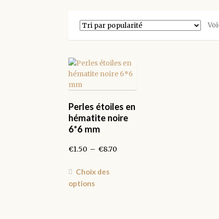
Voi
Perles étoiles en
hématite noire
6*6 mm
Plage
€
1.50
–
€
8.70
de
prix :
Ce
Choix des
€1.50
produit
options
à
a
€8.70
plusieurs
variations.