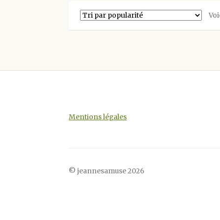
Les
Voi
options
peuvent
être
choisies
sur
la
page
du
produit
Mentions légales
© jeannesamuse 2026