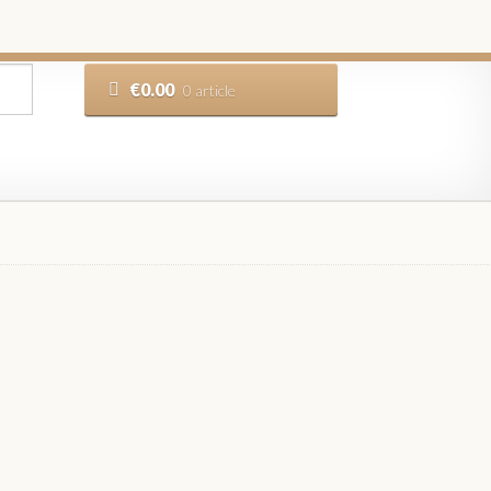
€
0.00
0 article