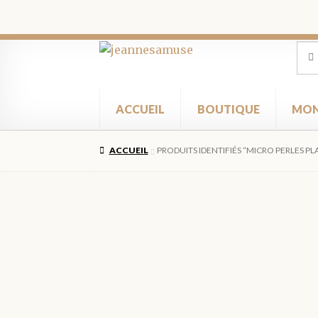
Aller
Aller
Rec
Rec
pour
à
au
la
contenu
navigation
ACCUEIL
BOUTIQUE
MON
ACCUEIL
PRODUITS IDENTIFIÉS “MICRO PERLES PL