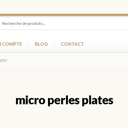
herche
herche
 :
 COMPTE
BLOG
CONTACT
ATES”
micro perles plates