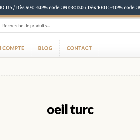
ERCI15 / Dès 49€ -20% code : MERCI20 / Dès 100€ -30% code :
herche
herche
 :
 COMPTE
BLOG
CONTACT
oeil turc