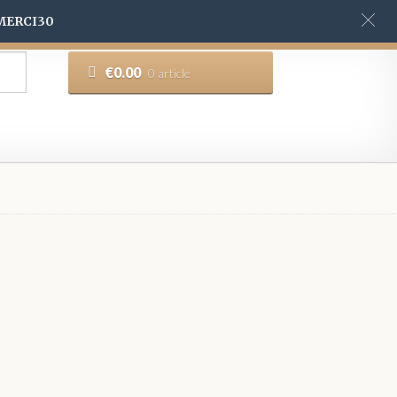
 MERCI30
€
0.00
0 article