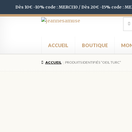
Dès 10€ -10% code : MERCI10 / Dès 20€ -15% code : M
Aller
Aller
Rec
Rec
pour
à
au
la
contenu
navigation
ACCUEIL
BOUTIQUE
MON
ACCUEIL
PRODUITS IDENTIFIÉS “OEIL TURC”