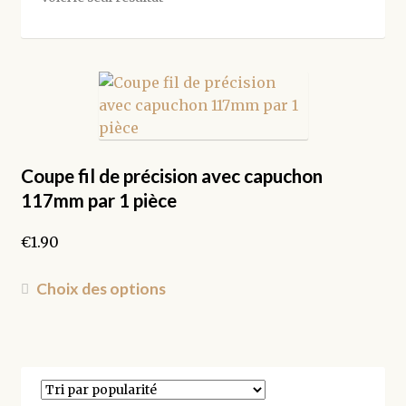
Coupe fil de précision avec capuchon
117mm par 1 pièce
€
1.90
Ce
Choix des options
produit
a
plusieurs
variations.
Les