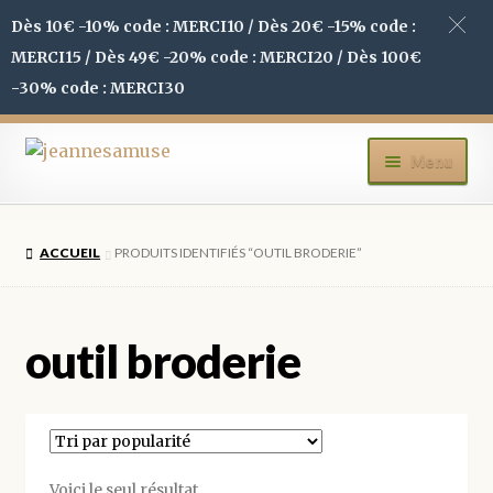
Dès 10€ -10% code : MERCI10 / Dès 20€ -15% code :
MERCI15 / Dès 49€ -20% code : MERCI20 / Dès 100€
-30% code : MERCI30
Aller
Aller
Menu
à
au
la
contenu
ACCUEIL
navigation
ACCUEIL
PRODUITS IDENTIFIÉS “OUTIL BRODERIE”
BOUTIQUE
MON COMPTE
outil broderie
BLOG
CONTACT
Voici le seul résultat