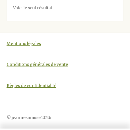
options
Voici le seul résultat
peuvent
être
choisies
sur
la
Mentions légales
page
du
produit
Conditions générales de vente
Règles de confidentialité
© jeannesamuse 2026