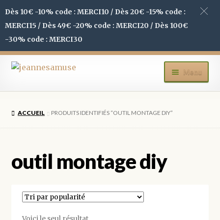
Dès 10€ -10% code : MERCI10 / Dès 20€ -15% code :
MERCI15 / Dès 49€ -20% code : MERCI20 / Dès 100€
-30% code : MERCI30
Aller
Aller
Menu
à
au
la
contenu
ACCUEIL
navigation
ACCUEIL
PRODUITS IDENTIFIÉS “OUTIL MONTAGE DIY”
BOUTIQUE
MON COMPTE
outil montage diy
BLOG
CONTACT
Voici le seul résultat