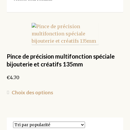
Pince de précision multifonction spéciale
bijouterie et créatifs 135mm
€
4.70
Ce
Choix des options
produit
a
plusieurs
variations.
Les