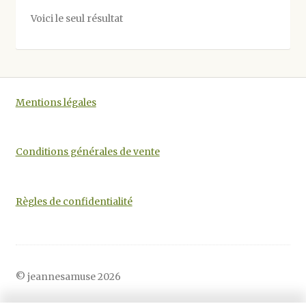
options
Voici le seul résultat
peuvent
être
choisies
sur
la
Mentions légales
page
du
produit
Conditions générales de vente
Règles de confidentialité
© jeannesamuse 2026