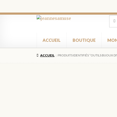
Aller
Aller
Rec
Rec
pour
à
au
la
contenu
navigation
ACCUEIL
BOUTIQUE
MON
ACCUEIL
PRODUITS IDENTIFIÉS “OUTILS BIJOUX DI