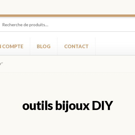
herche
herche
 :
 COMPTE
BLOG
CONTACT
Y”
outils bijoux DIY