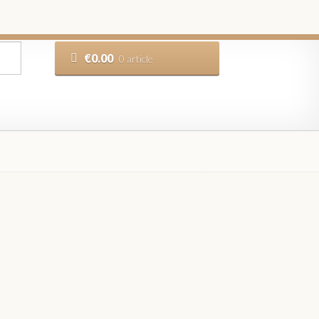
€
0.00
0 article