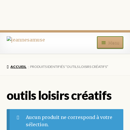
Aller
Aller
Menu
à
au
la
contenu
ACCUEIL
navigation
ACCUEIL
PRODUITS IDENTIFIÉS “OUTILS LOISIRS CRÉATIFS”
BOUTIQUE
MON COMPTE
outils loisirs créatifs
BLOG
Aucun produit ne correspond à votre
CONTACT
sélection.