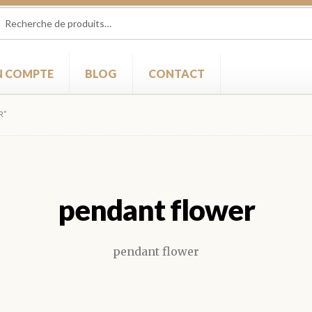
herche
herche
 :
 COMPTE
BLOG
CONTACT
R”
pendant flower
pendant flower