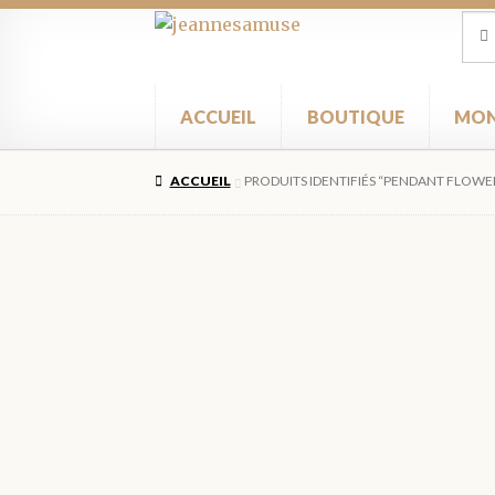
Aller
Aller
Rec
Rec
pour
à
au
la
contenu
navigation
ACCUEIL
BOUTIQUE
MON
ACCUEIL
PRODUITS IDENTIFIÉS “PENDANT FLOWE