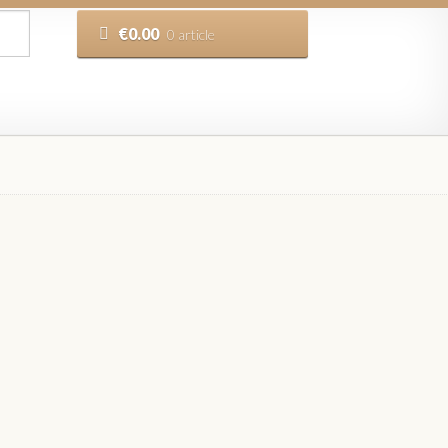
€
0.00
0 article