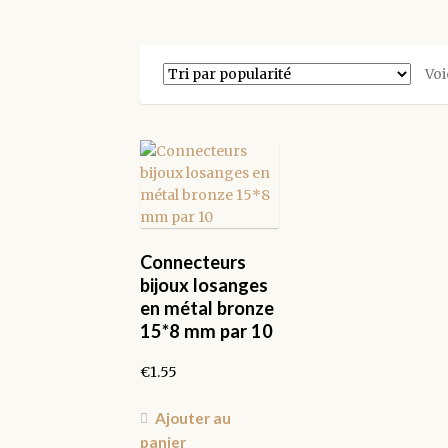
Voi
Connecteurs
bijoux losanges
en métal bronze
15*8 mm par 10
€
1.55
Ajouter au
panier