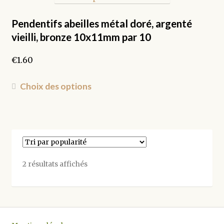
Pendentifs abeilles métal doré, argenté
vieilli, bronze 10x11mm par 10
€
1.60
Ce
Choix des options
produit
a
plusieurs
variations.
Les
options
Trié
2 résultats affichés
peuvent
par
être
popularité
choisies
sur
la