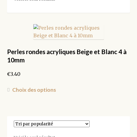
Perles rondes acryliques Beige et Blanc 4 à
10mm
€
3.40
Ce
Choix des options
produit
a
plusieurs
variations.
Les
options