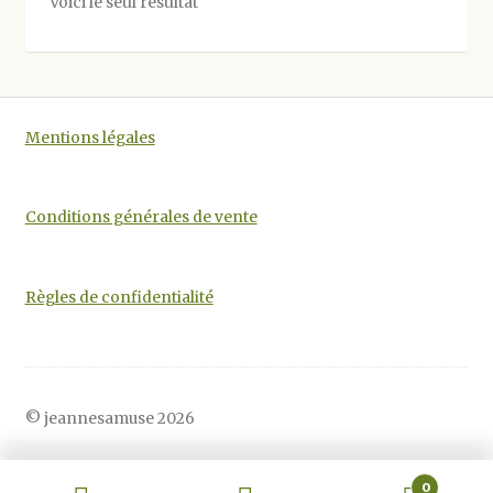
Voici le seul résultat
peuvent
être
choisies
sur
la
Mentions légales
page
du
produit
Conditions générales de vente
Règles de confidentialité
© jeannesamuse 2026
0