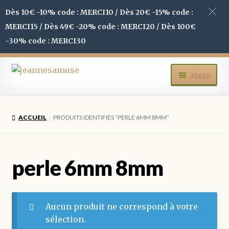
Dès 10€ -10% code : MERCI10 / Dès 20€ -15% code :
MERCI15 / Dès 49€ -20% code : MERCI20 / Dès 100€
-30% code : MERCI30
Aller
Aller
Menu
à
au
la
contenu
ACCUEIL
navigation
ACCUEIL
PRODUITS IDENTIFIÉS “PERLE 6MM 8MM”
BOUTIQUE
MON COMPTE
perle 6mm 8mm
BLOG
Aucun produit ne correspond à votre
CONTACT
sélection.