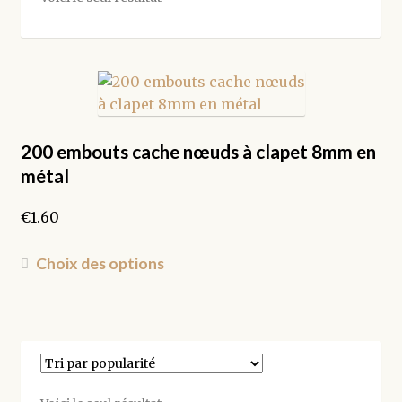
200 embouts cache nœuds à clapet 8mm en
métal
€
1.60
Ce
Choix des options
produit
a
plusieurs
variations.
Les
options