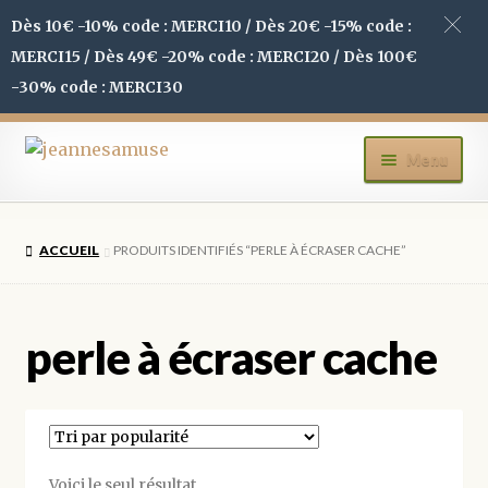
Dès 10€ -10% code : MERCI10 / Dès 20€ -15% code :
MERCI15 / Dès 49€ -20% code : MERCI20 / Dès 100€
-30% code : MERCI30
Aller
Aller
Menu
à
au
la
contenu
ACCUEIL
navigation
ACCUEIL
PRODUITS IDENTIFIÉS “PERLE À ÉCRASER CACHE”
BOUTIQUE
MON COMPTE
perle à écraser cache
BLOG
CONTACT
Voici le seul résultat