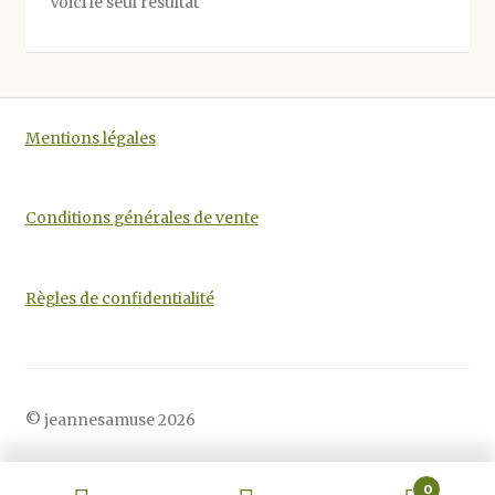
Voici le seul résultat
peuvent
être
choisies
sur
la
Mentions légales
page
du
produit
Conditions générales de vente
Règles de confidentialité
© jeannesamuse 2026
0