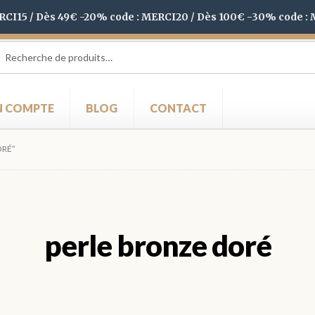
ERCI15 / Dès 49€ -20% code : MERCI20 / Dès 100€ -30% code :
herche
herche
 :
 COMPTE
BLOG
CONTACT
ORÉ”
perle bronze doré