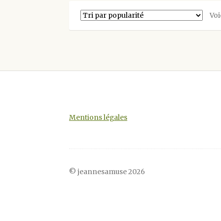
Les
Voi
options
peuvent
être
choisies
sur
la
page
du
produit
Mentions légales
© jeannesamuse 2026