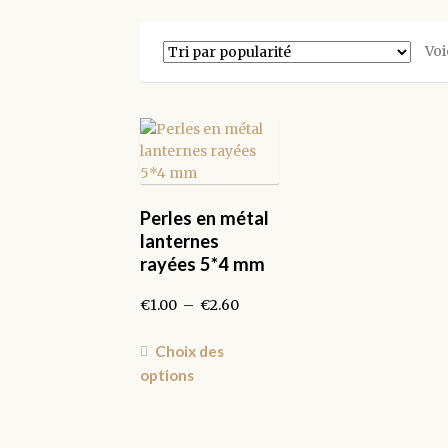
Voi
Perles en métal
lanternes
rayées 5*4 mm
Plage
€
1.00
–
€
2.60
de
prix :
Ce
Choix des
€1.00
produit
options
à
a
€2.60
plusieurs
variations.