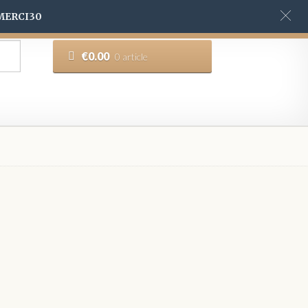
 MERCI30
€
0.00
0 article