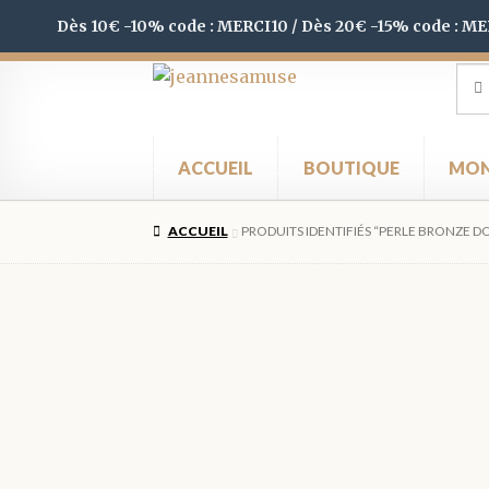
Dès 10€ -10% code : MERCI10 / Dès 20€ -15% code : M
Aller
Aller
Rec
Rec
pour
à
au
la
contenu
navigation
ACCUEIL
BOUTIQUE
MON
ACCUEIL
PRODUITS IDENTIFIÉS “PERLE BRONZE D