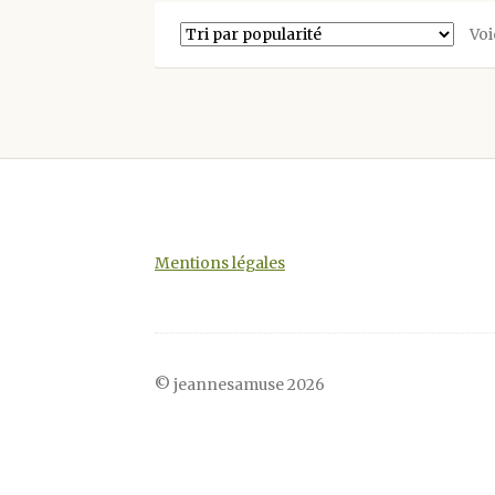
Les
Voi
options
peuvent
être
choisies
sur
la
page
du
produit
Mentions légales
© jeannesamuse 2026