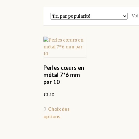
Voi
Perles cœurs en
métal 7*6 mm
par 10
€
1.10
Ce
Choix des
produit
options
a
plusieurs
variations.