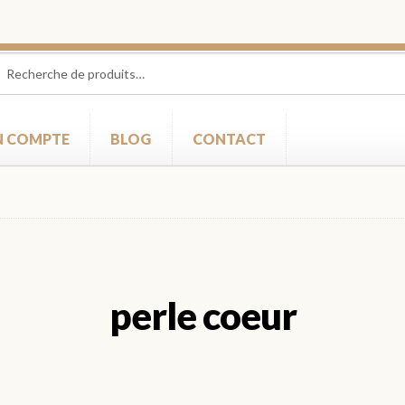
herche
herche
 :
 COMPTE
BLOG
CONTACT
perle coeur