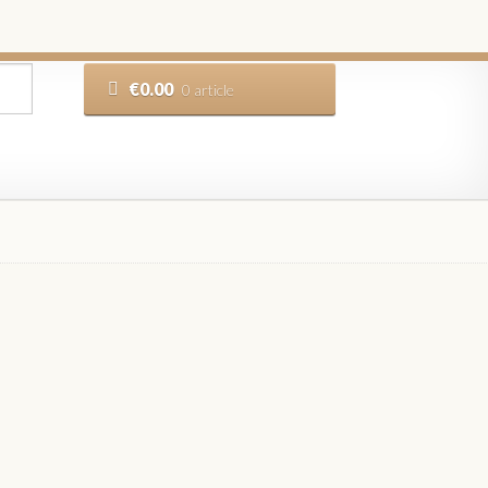
€
0.00
0 article