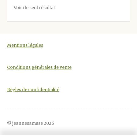
options
Voici le seul résultat
peuvent
être
choisies
sur
la
Mentions légales
page
du
produit
Conditions générales de vente
Règles de confidentialité
© jeannesamuse 2026