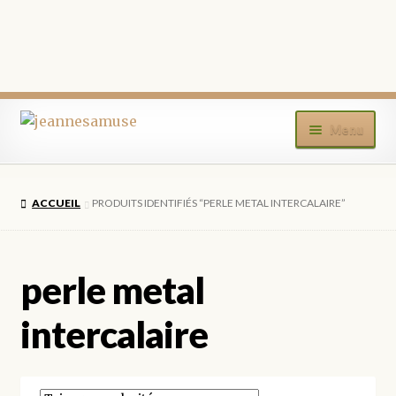
Aller
Aller
Menu
à
au
la
contenu
ACCUEIL
navigation
ACCUEIL
PRODUITS IDENTIFIÉS “PERLE METAL INTERCALAIRE”
BOUTIQUE
MON COMPTE
perle metal
BLOG
intercalaire
CONTACT