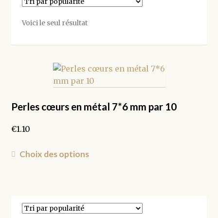
Voici le seul résultat
Perles cœurs en métal 7*6 mm par 10
€
1.10
Ce
Choix des options
produit
a
plusieurs
variations.
Les