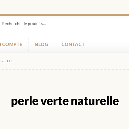
herche
herche
 :
 COMPTE
BLOG
CONTACT
URELLE”
perle verte naturelle