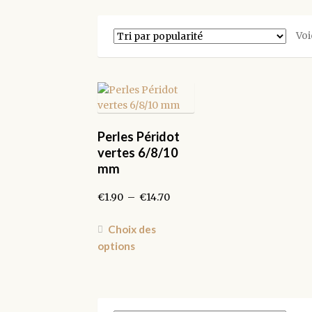
Voi
Perles Péridot
vertes 6/8/10
mm
Plage
€
1.90
–
€
14.70
de
prix :
Ce
Choix des
€1.90
produit
options
à
a
€14.70
plusieurs
variations.
Les