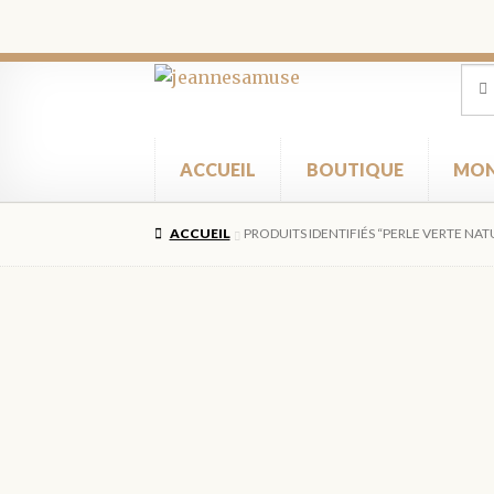
Aller
Aller
Rec
Rec
pour
à
au
la
contenu
navigation
ACCUEIL
BOUTIQUE
MON
ACCUEIL
PRODUITS IDENTIFIÉS “PERLE VERTE NAT