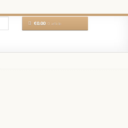
€
0.00
0 article