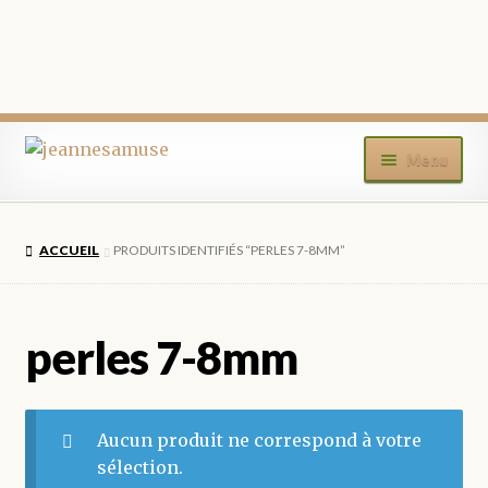
Aller
Aller
Menu
à
au
la
contenu
ACCUEIL
navigation
ACCUEIL
PRODUITS IDENTIFIÉS “PERLES 7-8MM”
BOUTIQUE
MON COMPTE
perles 7-8mm
BLOG
Aucun produit ne correspond à votre
CONTACT
sélection.