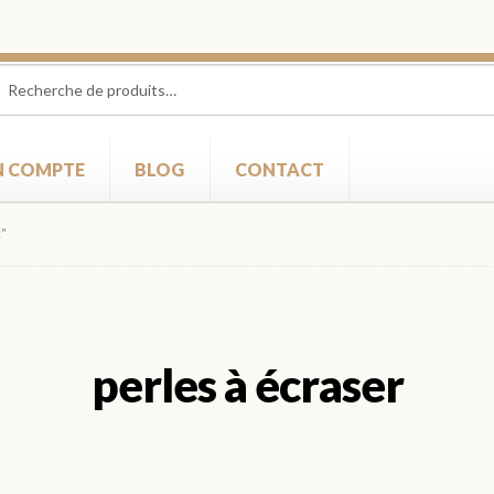
herche
herche
 :
 COMPTE
BLOG
CONTACT
R”
perles à écraser