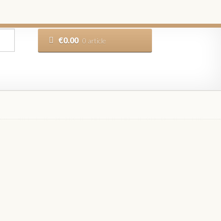
€
0.00
0 article