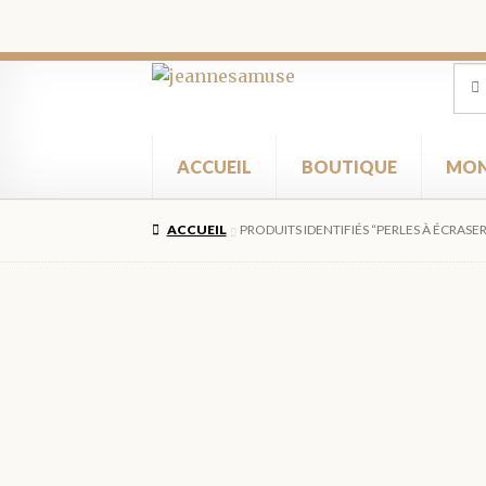
Aller
Aller
Rec
Rec
pour
à
au
la
contenu
navigation
ACCUEIL
BOUTIQUE
MON
ACCUEIL
PRODUITS IDENTIFIÉS “PERLES À ÉCRASE