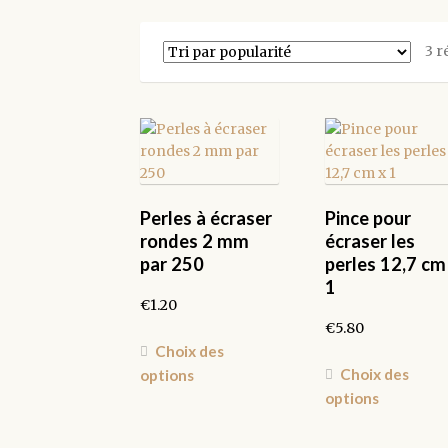
3 r
Perles à écraser
Pince pour
rondes 2 mm
écraser les
par 250
perles 12,7 cm
1
€
1.20
€
5.80
Ce
Choix des
produit
Choix des
options
a
options
plusieurs
variations.