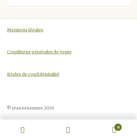
être
choisies
sur
la
Mentions légales
page
du
produit
Conditions générales de vente
Règles de confidentialité
© jeannesamuse 2026
0
Recherche
Recherche