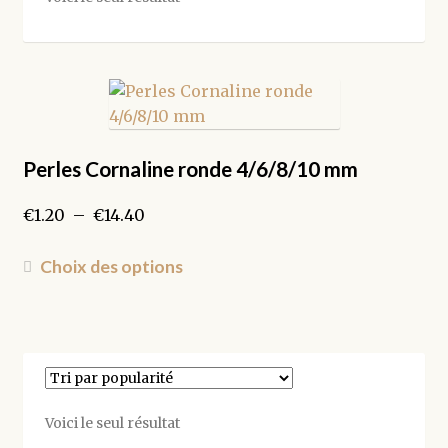
Perles Cornaline ronde 4/6/8/10 mm
Plage
€
1.20
–
€
14.40
de
prix :
Ce
Choix des options
€1.20
produit
à
a
€14.40
plusieurs
variations.
Les
options
Voici le seul résultat
peuvent