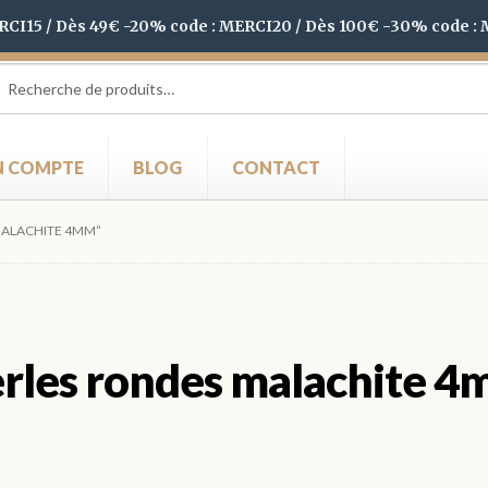
ERCI15 / Dès 49€ -20% code : MERCI20 / Dès 100€ -30% code :
herche
herche
 :
 COMPTE
BLOG
CONTACT
 MALACHITE 4MM”
rles rondes malachite 