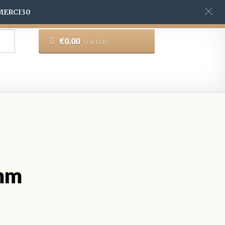
 MERCI30
€
0.00
0 article
4mm