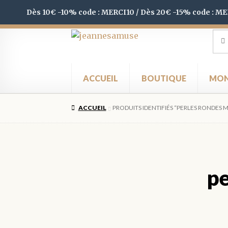
Dès 10€ -10% code : MERCI10 / Dès 20€ -15% code : M
Aller
Aller
Rec
Rec
pour
à
au
la
contenu
navigation
ACCUEIL
BOUTIQUE
MON
ACCUEIL
PRODUITS IDENTIFIÉS “PERLES RONDES
pe