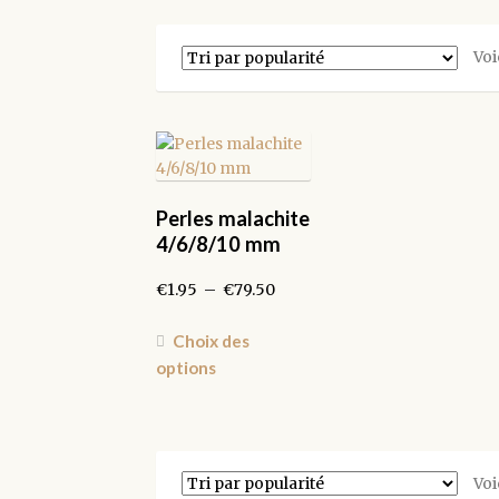
Voi
Perles malachite
4/6/8/10 mm
Plage
€
1.95
–
€
79.50
de
prix :
Ce
Choix des
€1.95
produit
options
à
a
€79.50
plusieurs
variations.
Les
Voi
options