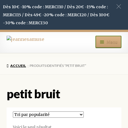
Dès 10€ -10% code : MERCI10 / Dès 20€ -15% code :
MERCI15 / Dès 49€ -20% code : MERCI20 / Dès 100€
-30% code : MERCI30
Aller
Aller
Menu
à
au
la
contenu
ACCUEIL
navigation
ACCUEIL
PRODUITS IDENTIFIÉS “PETIT BRUIT”
BOUTIQUE
MON COMPTE
petit bruit
BLOG
CONTACT
Voici le seul résultat