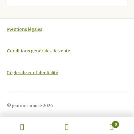
être
choisies
sur
la
Mentions légales
page
du
produit
Conditions générales de vente
Règles de confidentialité
© jeannesamuse 2026
0
Recherche
Recherche