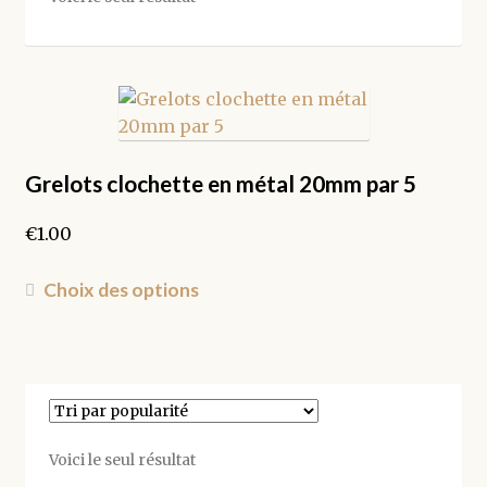
Grelots clochette en métal 20mm par 5
€
1.00
Ce
Choix des options
produit
a
plusieurs
variations.
Les
options
Voici le seul résultat
peuvent