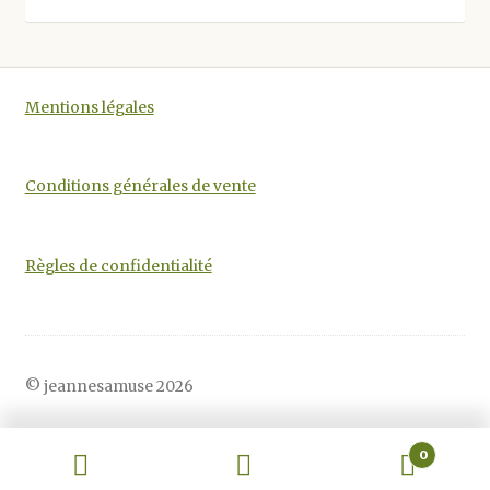
être
choisies
sur
la
Mentions légales
page
du
produit
Conditions générales de vente
Règles de confidentialité
© jeannesamuse 2026
0
Recherche
Recherche