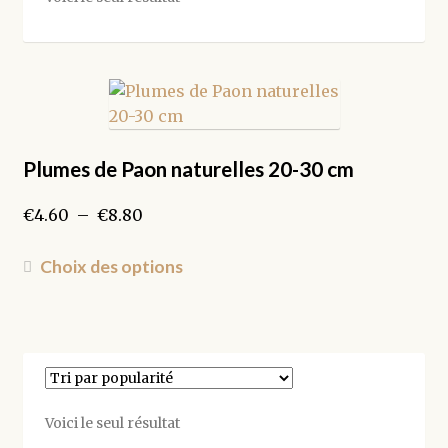
Plumes de Paon naturelles 20-30 cm
Plage
€
4.60
–
€
8.80
de
prix :
Ce
Choix des options
€4.60
produit
à
a
€8.80
plusieurs
variations.
Les
options
Voici le seul résultat
peuvent