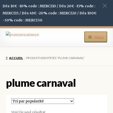
Dès 10€ -10% code : MERCI10 / Dès 20€ -15% code :
MERCI15 / Dès 49€ -20% code : MERCI20 / Dès 100€
-30% code : MERCI30
Aller
Aller
Menu
à
au
la
contenu
ACCUEIL
navigation
ACCUEIL
PRODUITS IDENTIFIÉS “PLUME CARNAVAL”
BOUTIQUE
MON COMPTE
plume carnaval
BLOG
CONTACT
Voici le seul résultat