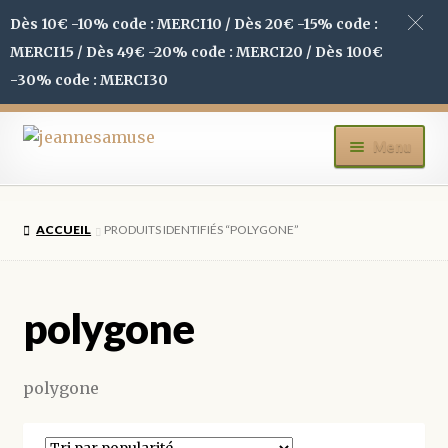
Dès 10€ -10% code : MERCI10 / Dès 20€ -15% code :
MERCI15 / Dès 49€ -20% code : MERCI20 / Dès 100€
-30% code : MERCI30
Aller
Aller
Menu
à
au
la
contenu
ACCUEIL
navigation
ACCUEIL
PRODUITS IDENTIFIÉS “POLYGONE”
BOUTIQUE
MON COMPTE
polygone
BLOG
polygone
CONTACT