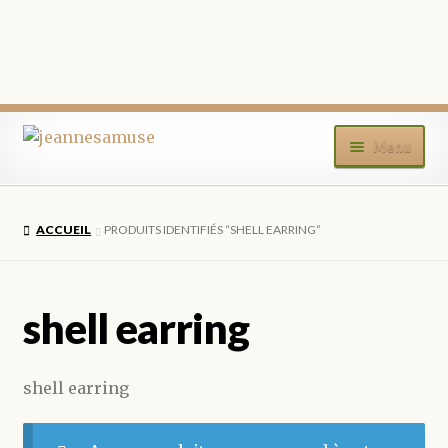
Aller
Aller
Menu
à
au
la
contenu
ACCUEIL
navigation
ACCUEIL
PRODUITS IDENTIFIÉS “SHELL EARRING”
BOUTIQUE
MON COMPTE
shell earring
BLOG
shell earring
CONTACT