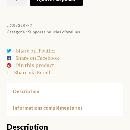
de
Fermoirs
boucles
d'oreilles
UGS :
398782
Catégorie :
Supports boucles d'oreilles
bronze
16*11
mm
Share on Twitter
par
Share on Facebook
10
Pin this product
Share via Email
Description
Informations complémentaires
Description