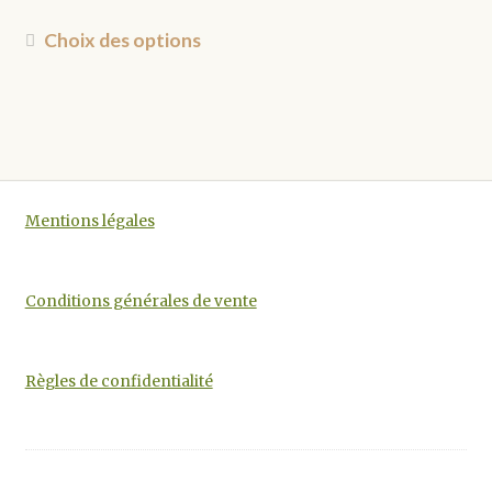
du
de
produit
prix :
Ce
Choix des options
€1.10
produit
à
a
€5.10
plusieurs
variations.
Les
options
Mentions légales
peuvent
être
choisies
Conditions générales de vente
sur
la
page
Règles de confidentialité
du
produit