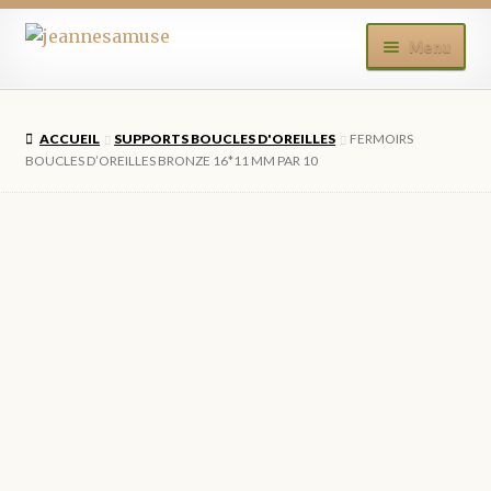
Aller
Aller
Menu
à
au
la
contenu
ACCUEIL
navigation
ACCUEIL
SUPPORTS BOUCLES D'OREILLES
FERMOIRS
BOUTIQUE
BOUCLES D’OREILLES BRONZE 16*11 MM PAR 10
MON COMPTE
BLOG
CONTACT