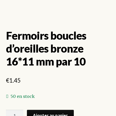
Fermoirs boucles
d’oreilles bronze
16*11 mm par 10
€
1.45
50 en stock
quantité
Ajouter au panier