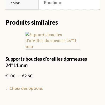
Rhodium
color
Produits similaires
Supports boucles d’oreilles dormeuses
24*11 mm
Plage
€
1.00
–
€
2.60
de
prix :
Ce
Choix des options
€1.00
produit
à
a