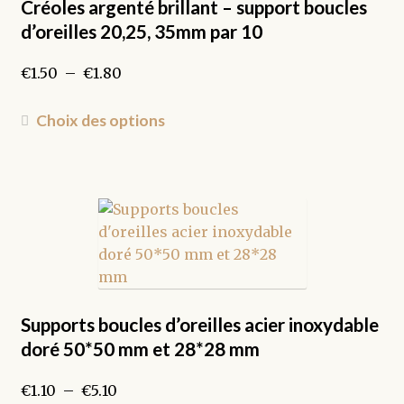
être
Créoles argenté brillant – support boucles
choisies
d’oreilles 20,25, 35mm par 10
sur
la
Plage
€
1.50
–
€
1.80
page
de
du
prix :
Ce
Choix des options
produit
€1.50
produit
à
a
€1.80
plusieurs
variations.
Les
options
peuvent
être
choisies
Supports boucles d’oreilles acier inoxydable
sur
doré 50*50 mm et 28*28 mm
la
page
Plage
€
1.10
–
€
5.10