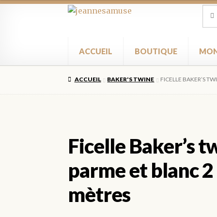
Aller
Aller
Rec
Rec
pour
à
au
la
contenu
navigation
ACCUEIL
BOUTIQUE
MON
ACCUEIL
BAKER'S TWINE
FICELLE BAKER’S T
Ficelle Baker’s t
parme et blanc 
mètres