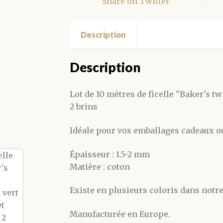
Share on Twitter
10
mètres
Description
Description
Lot de 10 mètres de ficelle "Baker's t
2 brins
Idéale pour vos emballages cadeaux o
Épaisseur : 1.5-2 mm
Matière : coton
Existe en plusieurs coloris dans notre
Manufacturée en Europe.