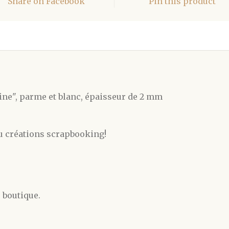
Share on Facebook
Pin this product
wine", parme et blanc, épaisseur de 2 mm
u créations scrapbooking!
 boutique.