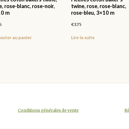
e, rose-blanc, rose-noir,
twine, rose, rose-blanc,
10 m
rose-bleu, 3×10 m
5
€
3.75
outer au panier
Lire la suite
Conditions générales de vente
Rè