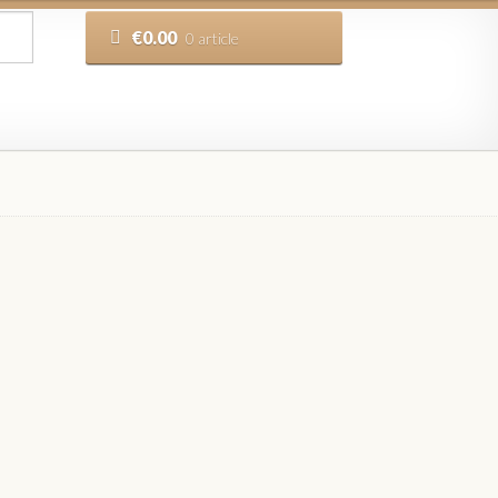
€
0.00
0 article