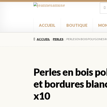
Aller
Aller
Rec
Rec
pour
à
au
la
contenu
navigation
ACCUEIL
BOUTIQUE
MON
ACCUEIL
PERLES
PERLES EN BOIS POLYGONES 
Perles en bois p
et bordures bla
x10