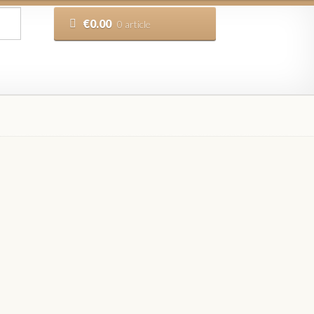
€
0.00
0 article