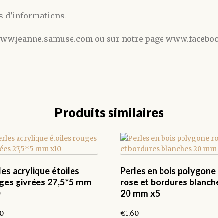
s d'informations.
g www.jeanne.samuse.com ou sur notre page www.faceb
Produits similaires
les acrylique étoiles
Perles en bois polygone
ges givrées 27,5*5 mm
rose et bordures blanch
0
20 mm x5
50
€
1.60