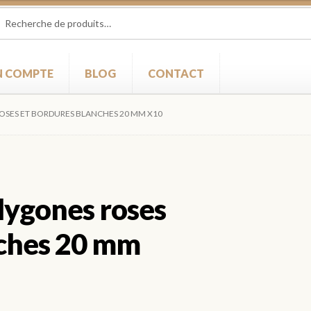
herche
herche
 :
 COMPTE
BLOG
CONTACT
ROSES ET BORDURES BLANCHES 20 MM X10
olygones roses
nches 20 mm