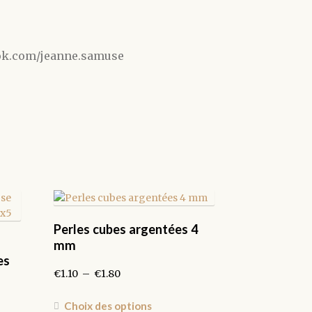
ook.com/jeanne.samuse
Perles cubes argentées 4
mm
es
Plage
€
1.10
–
€
1.80
de
prix :
Ce
Choix des options