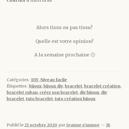
Alors tissu ou pas tissu?
Quelle est votre opinion?
A la semaine prochaine 🙂
Catégories :
DIY
,
Niveau facile
Étiquettes :
bijoux
,
bijoux diy
,
bracelet
,
bracelet création
,
bracelet ruban
,
créer son bracelet
,
diy bijoux
,
diy
bracelet
,
tuto bracelet
,
tuto création bijoux
Publié le
21 octobre 2020
par
Jeanne s'amuse
—
16