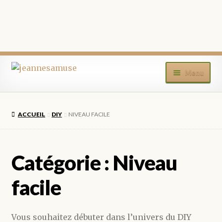
Aller
Aller
Menu
à
au
la
contenu
ACCUEIL
navigation
ACCUEIL
DIY
NIVEAU FACILE
BOUTIQUE
MON COMPTE
Catégorie :
Niveau
BLOG
facile
CONTACT
Vous souhaitez débuter dans l’univers du DIY