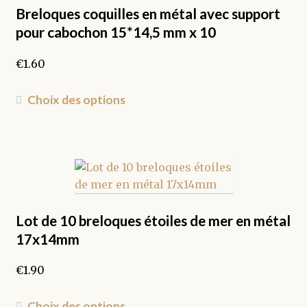
être
Breloques coquilles en métal avec support
choisies
pour cabochon 15*14,5 mm x 10
sur
la
€
1.60
page
du
Ce
Choix des options
produit
produit
a
plusieurs
variations.
Les
options
peuvent
Lot de 10 breloques étoiles de mer en métal
être
17x14mm
choisies
sur
€
1.90
la
page
Ce
Choix des options