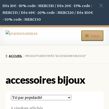
Dès 10€ -10% code : MERCI10 / Dès 20€ -15% code :
MERCI15 / Dès 49€ -20% code : MERCI20 / Dès 100€
-30% code : MERCI30
Aller
Aller
Menu
à
au
la
contenu
ACCUEIL
navigation
ACCUEIL
PRODUITS IDENTIFIÉS “ACCESSOIRES BIJOUX”
BOUTIQUE
MON COMPTE
accessoires bijoux
BLOG
CONTACT
Trié
6 résultats affichés