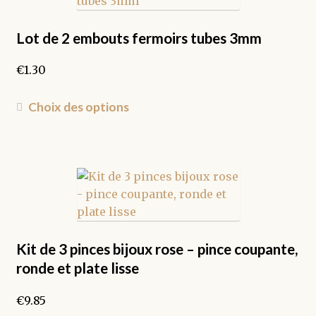
options
peuvent
Lot de 2 embouts fermoirs tubes 3mm
être
€
1.30
choisies
sur
Ce
la
Choix des options
produit
page
a
du
plusieurs
produit
variations.
Les
options
peuvent
être
Kit de 3 pinces bijoux rose – pince coupante,
choisies
ronde et plate lisse
sur
la
€
9.85