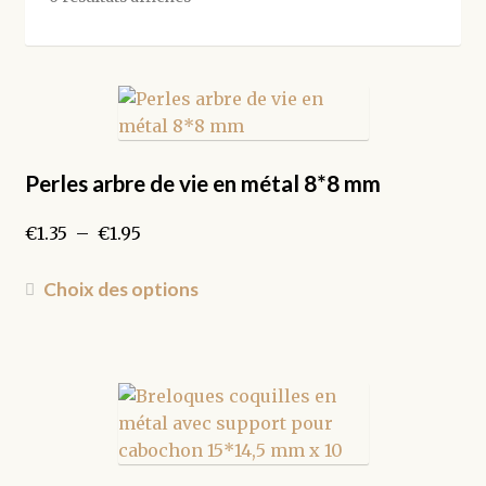
par
popularité
Perles arbre de vie en métal 8*8 mm
Plage
€
1.35
–
€
1.95
de
prix :
Ce
Choix des options
€1.35
produit
à
a
€1.95
plusieurs
variations.
Les
options
peuvent