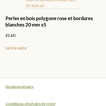
options
peuvent
être
Perles en bois polygone rose et bordures
choisies
blanches 20 mm x5
sur
la
€
1.60
page
du
Lire la suite
produit
Mentions légales
Conditions générales de vente