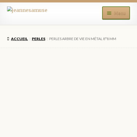
Aller
Aller
Menu
à
au
la
contenu
ACCUEIL
navigation
ACCUEIL
PERLES
PERLES ARBRE DE VIE EN MÉTAL 8*8 MM
BOUTIQUE
MON COMPTE
BLOG
CONTACT