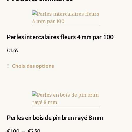
Perles intercalaires fleurs 4 mm par 100
€
1.65
Ce
Choix des options
produit
a
plusieurs
variations.
Les
options
peuvent
Perles en bois de pin brun rayé 8 mm
être
Plage
€
1.00
–
€
2.50
choisies