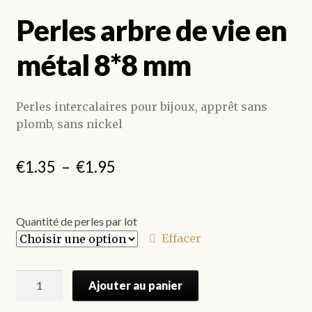
Perles arbre de vie en
métal 8*8 mm
Perles intercalaires pour bijoux, apprêt sans
plomb, sans nickel
Plage
€
1.35
–
€
1.95
de
prix :
Quantité de perles par lot
€1.35
Effacer
à
quantité
€1.95
Ajouter au panier
de