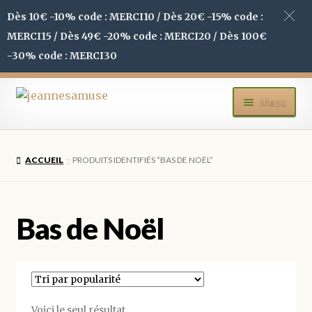
Dès 10€ -10% code : MERCI10 / Dès 20€ -15% code :
MERCI15 / Dès 49€ -20% code : MERCI20 / Dès 100€
-30% code : MERCI30
Aller
Aller
Menu
à
au
la
contenu
ACCUEIL
navigation
ACCUEIL
PRODUITS IDENTIFIÉS “BAS DE NOËL”
BOUTIQUE
MON COMPTE
Bas de Noël
BLOG
CONTACT
Voici le seul résultat