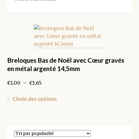
Breloques Bas de Noël avec Cœur gravés
en métal argenté 14,5mm
Plage
€
1.00
–
€
1.65
de
prix :
Ce
Choix des options
€1.00
produit
à
a
€1.65
plusieurs
variations.
Les