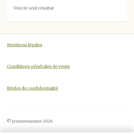
options
Voici le seul résultat
peuvent
être
choisies
sur
la
Mentions légales
page
du
produit
Conditions générales de vente
Règles de confidentialité
© jeannesamuse 2026