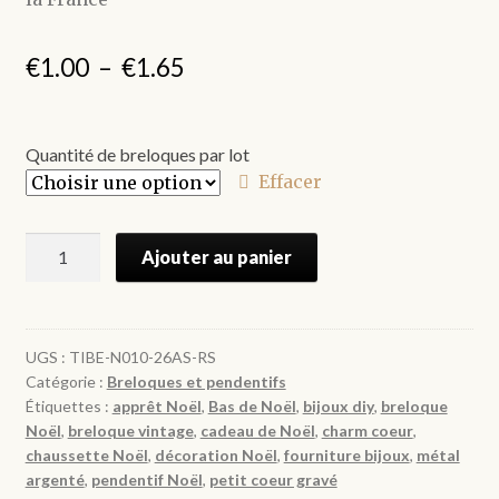
Plage
€
1.00
–
€
1.65
de
prix :
Quantité de breloques par lot
€1.00
Effacer
à
quantité
€1.65
Ajouter au panier
de
Breloques
Bas
de
UGS :
TIBE-N010-26AS-RS
Catégorie :
Breloques et pendentifs
Noël
Étiquettes :
apprêt Noël
,
Bas de Noël
,
bijoux diy
,
breloque
avec
Noël
,
breloque vintage
,
cadeau de Noël
,
charm coeur
,
Cœur
chaussette Noël
,
décoration Noël
,
fourniture bijoux
,
métal
gravés
argenté
,
pendentif Noël
,
petit coeur gravé
en