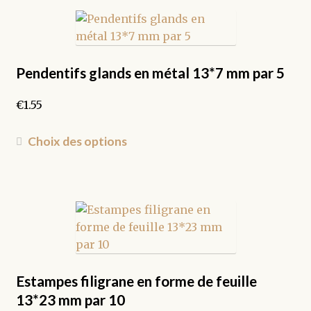
€3.10
plusieurs
variations.
Les
options
peuvent
Pendentifs glands en métal 13*7 mm par 5
être
€
1.55
choisies
sur
Ce
la
Choix des options
produit
page
a
du
plusieurs
produit
variations.
Les
options
peuvent
être
Estampes filigrane en forme de feuille
choisies
13*23 mm par 10