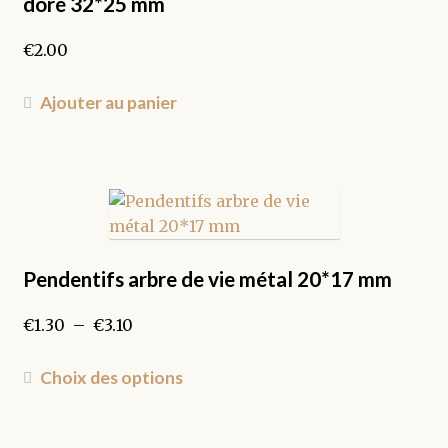
doré 32*25 mm
€
2.00
Ajouter au panier
Pendentifs arbre de vie métal 20*17 mm
Plage
€
1.30
–
€
3.10
de
prix :
Ce
Choix des options
€1.30
produit
à
a