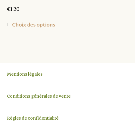
sur
la
€
1.20
page
du
Ce
Choix des options
produit
produit
a
plusieurs
variations.
Les
options
Mentions légales
peuvent
être
choisies
Conditions générales de vente
sur
la
page
Règles de confidentialité
du
produit