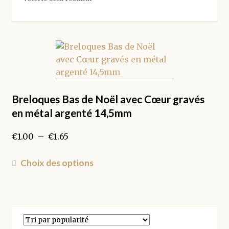
Breloques Bas de Noël avec Cœur gravés
en métal argenté 14,5mm
Plage
€
1.00
–
€
1.65
de
prix :
Ce
Choix des options
€1.00
produit
à
a
€1.65
plusieurs
variations.
Les