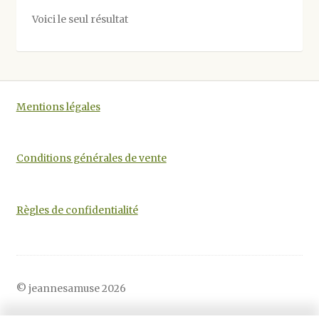
options
Voici le seul résultat
peuvent
être
choisies
sur
la
Mentions légales
page
du
produit
Conditions générales de vente
Règles de confidentialité
© jeannesamuse 2026