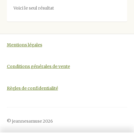
options
Voici le seul résultat
peuvent
être
choisies
sur
la
Mentions légales
page
du
produit
Conditions générales de vente
Règles de confidentialité
© jeannesamuse 2026