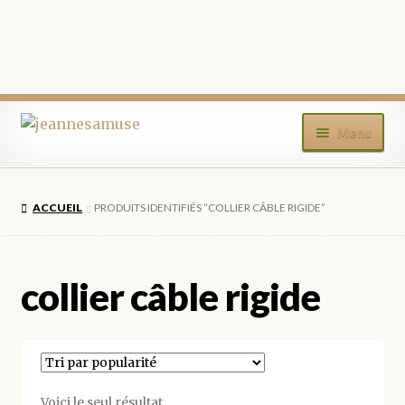
Aller
Aller
Menu
à
au
la
contenu
ACCUEIL
navigation
ACCUEIL
PRODUITS IDENTIFIÉS “COLLIER CÂBLE RIGIDE”
BOUTIQUE
MON COMPTE
collier câble rigide
BLOG
CONTACT
Voici le seul résultat