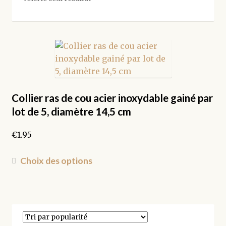
Collier ras de cou acier inoxydable gainé par
lot de 5, diamètre 14,5 cm
€
1.95
Ce
Choix des options
produit
a
plusieurs
variations.
Les