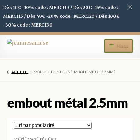
Dès 10€ -10% code : MERCI10 / Dès 20€ -15% code :
MERCI15 / Dès 49€ -20% code : MERCI20 / Dès 100€
-30% code : MERCI30
Aller
Aller
Menu
à
au
la
contenu
ACCUEIL
navigation
ACCUEIL
PRODUITS IDENTIFIÉS “EMBOUT MÉTAL 2.5MM”
BOUTIQUE
MON COMPTE
embout métal 2.5mm
BLOG
CONTACT
Voici le seul résultat