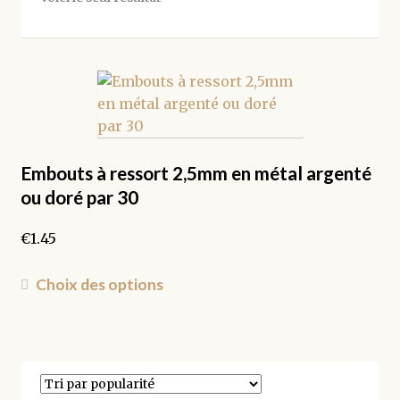
Embouts à ressort 2,5mm en métal argenté
ou doré par 30
€
1.45
Ce
Choix des options
produit
a
plusieurs
variations.
Les