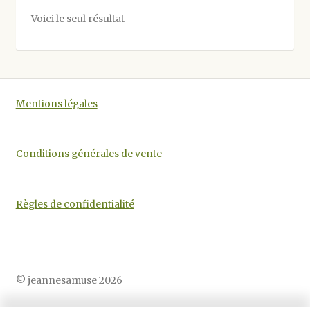
options
Voici le seul résultat
peuvent
être
choisies
sur
la
Mentions légales
page
du
produit
Conditions générales de vente
Règles de confidentialité
© jeannesamuse 2026