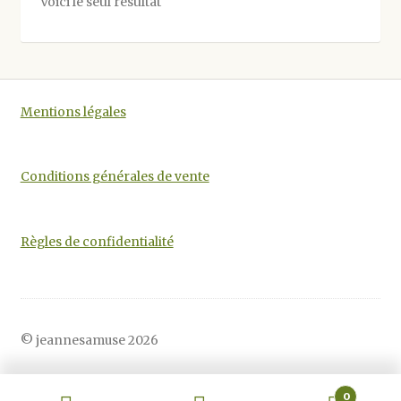
Voici le seul résultat
peuvent
être
choisies
sur
la
Mentions légales
page
du
produit
Conditions générales de vente
Règles de confidentialité
© jeannesamuse 2026
0