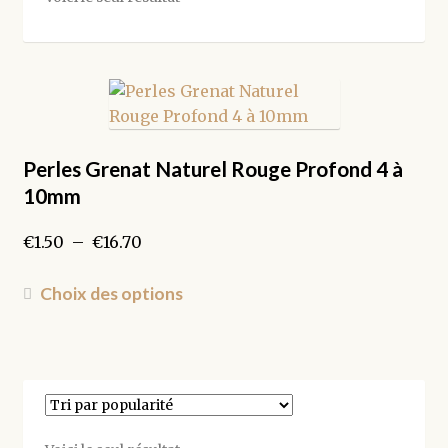
Perles Grenat Naturel Rouge Profond 4 à
10mm
Plage
€
1.50
–
€
16.70
de
prix :
Ce
Choix des options
€1.50
produit
à
a
€16.70
plusieurs
variations.
Les
options