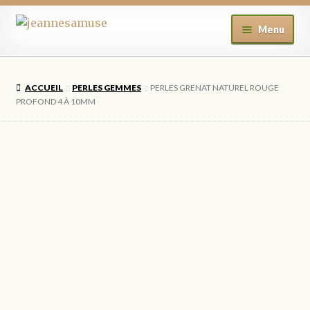
Aller
Aller
Menu
à
au
la
contenu
ACCUEIL
navigation
ACCUEIL
PERLES GEMMES
PERLES GRENAT NATUREL ROUGE
BOUTIQUE
PROFOND 4 À 10MM
MON COMPTE
BLOG
CONTACT