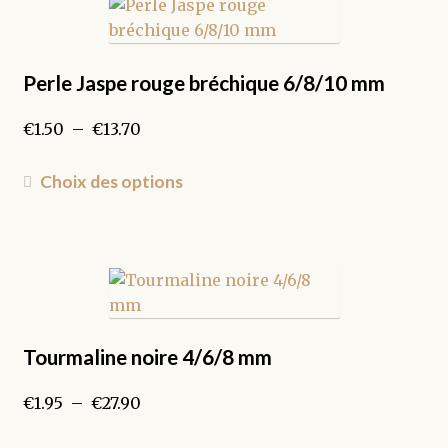
variations.
Les
options
peuvent
Perle Jaspe rouge bréchique 6/8/10 mm
être
Plage
€
1.50
–
€
13.70
choisies
de
sur
prix :
Ce
la
Choix des options
€1.50
produit
page
à
a
du
€13.70
plusieurs
produit
variations.
Les
options
peuvent
Tourmaline noire 4/6/8 mm
être
Plage
€
1.95
–
€
27.90
choisies
de
sur