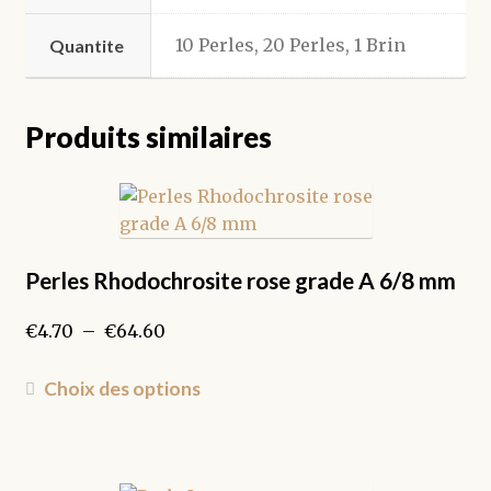
10 Perles, 20 Perles, 1 Brin
Quantite
Produits similaires
Perles Rhodochrosite rose grade A 6/8 mm
Plage
€
4.70
–
€
64.60
de
prix :
Ce
Choix des options
€4.70
produit
à
a
€64.60
plusieurs