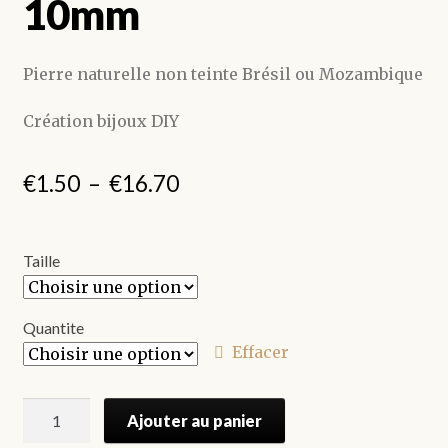
10mm
Pierre naturelle non teinte Brésil ou Mozambique
Création bijoux DIY
Plage
€
1.50
–
€
16.70
de
prix :
Taille
€1.50
à
Quantite
Effacer
€16.70
quantité
Ajouter au panier
de