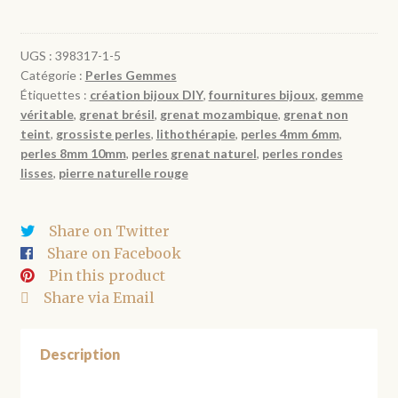
Perles
Grenat
Naturel
UGS :
398317-1-5
Catégorie :
Perles Gemmes
Rouge
Étiquettes :
création bijoux DIY
,
fournitures bijoux
,
gemme
Profond
véritable
,
grenat brésil
,
grenat mozambique
,
grenat non
4
teint
,
grossiste perles
,
lithothérapie
,
perles 4mm 6mm
,
à
perles 8mm 10mm
,
perles grenat naturel
,
perles rondes
10mm
lisses
,
pierre naturelle rouge
Share on Twitter
Share on Facebook
Pin this product
Share via Email
Description