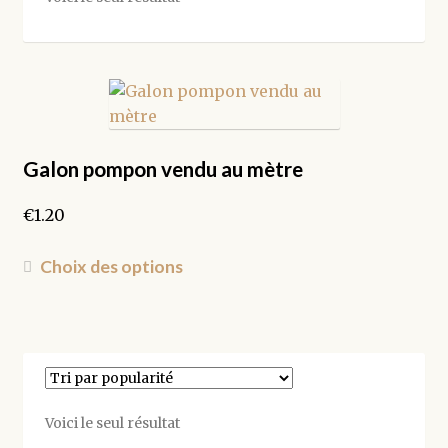
Galon pompon vendu au mètre
€
1.20
Ce
Choix des options
produit
a
plusieurs
variations.
Les
options
Voici le seul résultat
peuvent