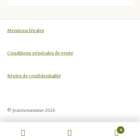
être
choisies
sur
la
Mentions légales
page
du
produit
Conditions générales de vente
Règles de confidentialité
© jeannesamuse 2026
0
Recherche
Recherche