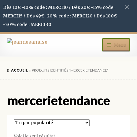
Dès 10€ -10% code : MERCI10 / Dès 20€ -15% code :
MERCI15 / Dès 49€ -20% code : MERCI20 / Dès 100€
-30% code : MERCI30
Aller
Aller
Menu
à
au
la
contenu
ACCUEIL
navigation
ACCUEIL
PRODUITS IDENTIFIÉS “MERCERIETENDANCE”
BOUTIQUE
MON COMPTE
mercerietendance
BLOG
CONTACT
Voici le seul résultat