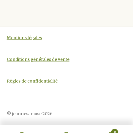
à
a
du
€2.80
plusieurs
produit
variations.
Les
options
Mentions légales
peuvent
être
choisies
Conditions générales de vente
sur
la
page
Règles de confidentialité
du
produit
© jeannesamuse 2026
0