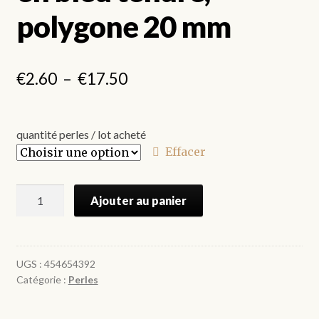
polygone 20 mm
Plage
€
2.60
–
€
17.50
de
prix :
quantité perles / lot acheté
€2.60
Effacer
à
quantité
€17.50
Ajouter au panier
de
Perles
en
bois,
UGS :
454654392
Catégorie :
Perles
peintes
en
bleu