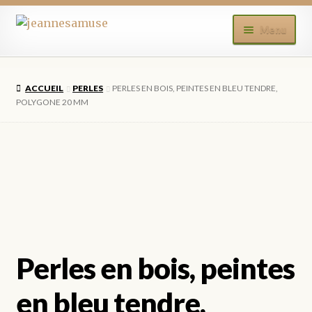
Aller
Aller
Menu
à
au
la
contenu
ACCUEIL
navigation
ACCUEIL
PERLES
PERLES EN BOIS, PEINTES EN BLEU TENDRE,
BOUTIQUE
POLYGONE 20 MM
MON COMPTE
BLOG
CONTACT
Perles en bois, peintes
en bleu tendre,