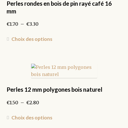
Perles rondes en bois de pin rayé café 16
mm
Plage
€
1.70
–
€
3.30
de
prix :
Ce
Choix des options
€1.70
produit
à
a
€3.30
plusieurs
variations.
Les
options
peuvent
Perles 12 mm polygones bois naturel
être
Plage
€
1.50
–
€
2.80
choisies
de
sur
prix :
Ce
la
Choix des options
€1.50
produit
page